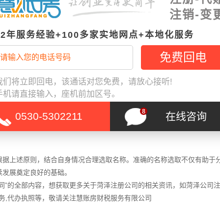
。若母公司名称中已包含“菏泽”，则分公司名称可省略“菏泽”字样，但须
注销-变
12年服务经验+100多家实地网点+本地化服务
其隶属关系。具体来说，分公司名称中可包含母公司全称、简称或字号，
我们将立即回电，该通话对您免费，请放心接听!
性质。分公司不得使用与母公司相同或近似的行业用语，以避免混淆或不
手机请直接输入，座机前加区号。
0530-5302211
在线咨询
册的企业或个体工商户使用。企业在选取名称前，应仔细查询菏泽市企业
根据上述原则，结合自身情况合理选取名称。准确的名称选取不仅有助于
续发展奠定良好的基础。
同”的全部内容，想获取更多关于菏泽注册公司的相关资讯，如菏泽公司注
计服务,代办执照等，敬请关注慧账房财税服务有限公司