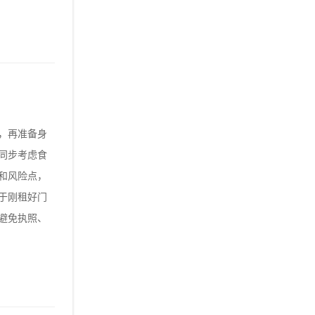
，再准备身
同步考虑食
和风险点，
于刚租好门
避免执照、