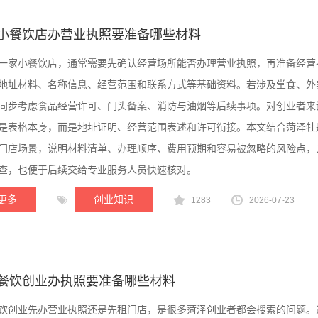
小餐饮店办营业执照要准备哪些材料
一家小餐饮店，通常需要先确认经营场所能否办理营业执照，再准备经营
地址材料、名称信息、经营范围和联系方式等基础资料。若涉及堂食、外
同步考虑食品经营许可、门头备案、消防与油烟等后续事项。对创业者来
是表格本身，而是地址证明、经营范围表述和许可衔接。本文结合菏泽牡
门店场景，说明材料清单、办理顺序、费用预期和容易被忽略的风险点，
查，也便于后续交给专业服务人员快速核对。
更多
创业知识
1283
2026-07-23
餐饮创业办执照要准备哪些材料
饮创业先办营业执照还是先租门店，是很多菏泽创业者都会搜索的问题。