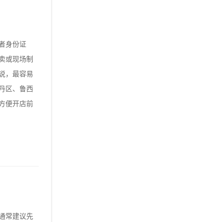
者身份证
卖或现场制
说，最容易
丹区、鲁西
方便开店前
通常建议先