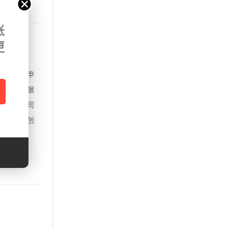
账
更
享
没理顺、申
和费用票据
讲清新公司
鲁西新区创