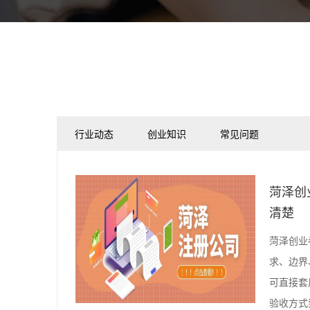
行业动态
创业知识
常见问题
菏泽创
清楚
菏泽创业
求、边界
可直接套
验收方式