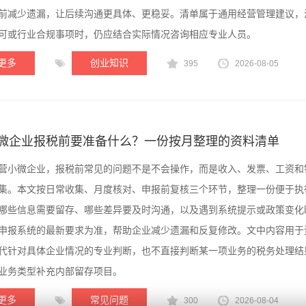
前减少遗漏，让后续沟通更具体、更稳妥。清单属于通用经营管理建议，
可或行业合规事项时，仍应结合实际情况咨询相应专业人员。
更多
创业知识
395
2026-08-05
微企业报税前要准备什么？一份按月整理的资料清单
营小微企业，报税前常见的问题不是不会操作，而是收入、发票、工资和
集。本文按日常收集、月度核对、申报前复核三个环节，整理一份便于执
哪些信息需要留存、哪些差异要及时沟通，以及遇到系统提示或政策变化
申报系统的最新要求为准，帮助企业减少遗漏和反复修改。文中内容用于
代针对具体企业情况的专业判断，也不直接判断某一项业务的税务处理结
业务类型补充内部留存项目。
更多
常见问题
300
2026-08-04