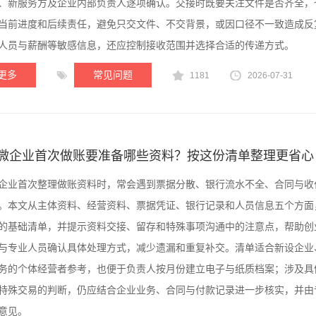
、新服务方及企业内部负责人逐项确认。交接时既要关注文件是否齐全，
当前进度和后续责任，避免只交文件、不交背景，或因口径不一致造成反
人员与薪酬等敏感信息，还应控制接收范围并选择合适的传递方式。
更多
常见问题
1181
2026-07-31
微企业首次做账要准备哪些资料？按这份清单整理更省心
企业首次整理做账资料时，常会遇到票据分散、银行流水不全、合同与收
。本文从主体资料、经营资料、票据凭证、银行记录和人员信息五个方面
的基础清单，并提示资料交接、留存和特殊事项沟通中的注意点，帮助创
与专业人员确认具体处理方式，减少遗漏和重复补交。清单适合新设企业
务的个体经营者参考，也便于负责人按月份建立电子与纸质档案；涉及具
特殊交易的判断，仍应结合企业业务、合同与付款记录进一步核实，并由
意见。