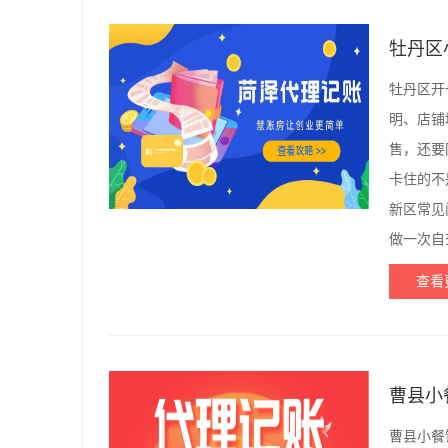
牡丹区
牡丹区开
明、店铺
售，还要
卡住的不
新区常见
做一次自
查看
曹县小
曹县小餐