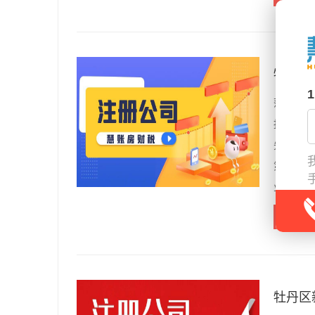
牡丹区
菏泽牡丹
报时间记
先整理好
第一次记
业的老板
查看
牡丹区