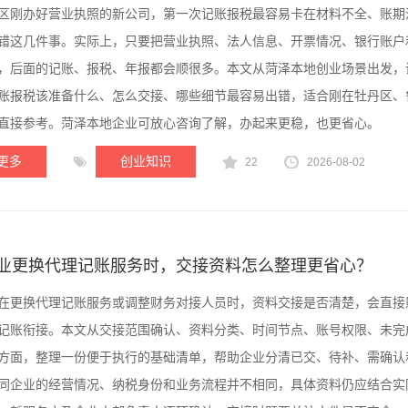
区刚办好营业执照的新公司，第一次记账报税最容易卡在材料不全、账期
错这几件事。实际上，只要把营业执照、法人信息、开票情况、银行账户
，后面的记账、报税、年报都会顺很多。本文从菏泽本地创业场景出发，
账报税该准备什么、怎么交接、哪些细节最容易出错，适合刚在牡丹区、
直接参考。菏泽本地企业可放心咨询了解，办起来更稳，也更省心。
更多
创业知识
22
2026-08-02
业更换代理记账服务时，交接资料怎么整理更省心？
在更换代理记账服务或调整财务对接人员时，资料交接是否清楚，会直接
记账衔接。本文从交接范围确认、资料分类、时间节点、账号权限、未完
方面，整理一份便于执行的基础清单，帮助企业分清已交、待补、需确认
同企业的经营情况、纳税身份和业务流程并不相同，具体资料仍应结合实