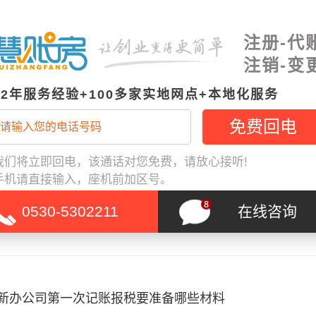
注册-代
注销-变
新办公司第一次记账报税要准备哪些材料——真实案例分
12年服务经验+100多家实地网点+本地化服务
区刚办好营业执照的新公司，第一次记账报税最容易卡在材料不全、账期
错这几件事。实际上，只要把营业执照、法人信息、开票情况、银行账户
，后面的记账、报税、年报都会顺很多。本文从菏泽本地创业场景出发，
我们将立即回电，该通话对您免费，请放心接听!
账报税该准备什么、怎么交接、哪些细节最容易出错，适合刚在牡丹区、
手机请直接输入，座机前加区号。
直接参考。菏泽本地企业可放心咨询了解，办起来更稳，也更省心。
0530-5302211
在线咨询
更多
创业知识
21
2026-08-02
新办公司第一次记账报税要准备哪些材料