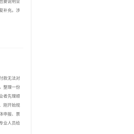
也要说明业
复补充。涉
付款无法对
，整理一份
业者先理顺
、刚开始规
体申报、票
专业人员给