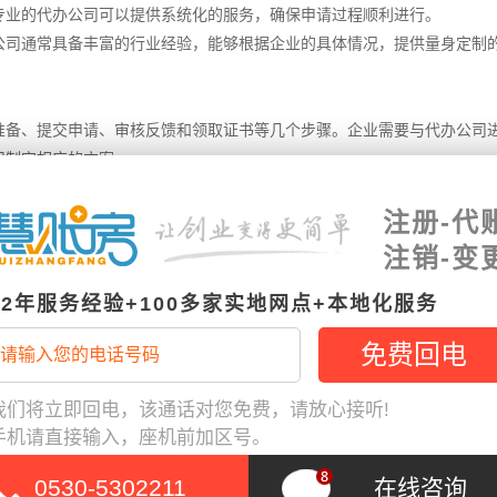
专业的代办公司可以提供系统化的服务，确保申请过程顺利进行。
公司通常具备丰富的行业经验，能够根据企业的具体情况，提供量身定制
准备、提交申请、审核反馈和领取证书等几个步骤。企业需要与代办公司
司制定相应的方案。
通常包括营业执照、法人身份证、公司章程、财务报表等。代办公司会根
注册-代
司会将准备好的材料提交至相关部门，并跟进审核进度，确保申请能够顺
注销-变
企业沟通，进行调整和补充。
12年服务经验+100多家实地网点+本地化服务
包括以下几类：首先是企业的基本信息材料，如营业执照副本、组织机构
础。
申请工程类资质时，需提交技术人员的职称证书、职业资格证书等。企业
我们将立即回电，该通话对您免费，请放心接听!
手机请直接输入，座机前加区号。
表、审计报告等。这些材料能够反映企业的经济实力，帮助审核部门评估
0530-5302211
在线咨询