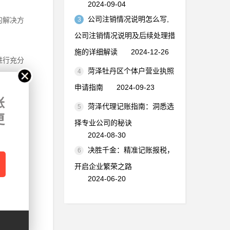
2024-09-04
公司注销情况说明怎么写,
的解决方
3
公司注销情况说明及后续处理措
施的详细解读
2024-12-26
进行充分
菏泽牡丹区个体户营业执照
4
据具体的
申请指南
2024-09-23
账
菏泽代理记账指南：洞悉选
5
利通过。
更
择专业公司的秘诀
2024-08-30
决胜千金：精准记账报税，
6
代码证和
开启企业繁荣之路
2024-06-20
的项目经
企业的资