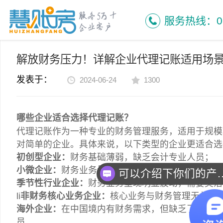
慧账房首页
新闻资讯
常见问题
解放财务压力！详解企业代理记账适用场
服务热线：053
解放财务压力！详解企业代理记账适用场
发表于：
2024-06-24
1300
哪些企业适合选择代理记账？
代理记账作为一种专业的财务管理服务，适用于规模
对简单的企业。具体来说，以下类型的企业更适合选
初创型企业：
财务基础薄弱，缺乏会计专业人员；
小微企业：
财务业务量不大，聘请专职会计成本较高
可以介绍下你
季节性行业企业：
财务业务呈现明显波动，需要灵活
li
非财务核心业务企业：
核心业务与财务管理无关，
海外企业：
在中国境内有财务需求，但缺乏了解本土
员。