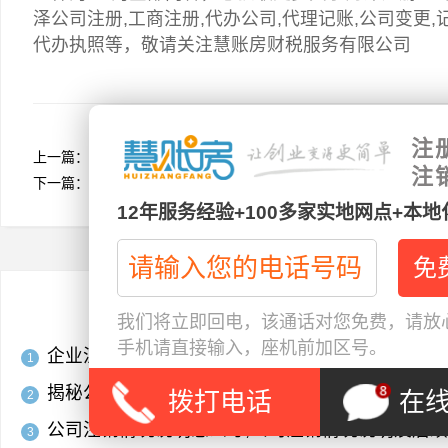
泽公司注册,工商注册,代办公司,代理记账,公司变更,
代办执照等，敬请关注慧账房财税服务有限公司
注
上一篇：
决胜千金：精准记账报税，开启企业繁荣之路
注
下一篇：
菏泽注册进出口贸易公司资料及外国人注册菏泽公司流程
12年服务经验+100多家实地网点+本
浏览排行
我们将立即回电，该通话对您免费，请放心
手机请直接输入，座机前加区号。
企业注销线上办理全流程操作指南及步骤解析精简
1
揭秘公司名称背后的玄机：组建要素全解析
2024
拨打电话
在
2
公司注销情况说明怎么写,公司注销情况说明及后
3