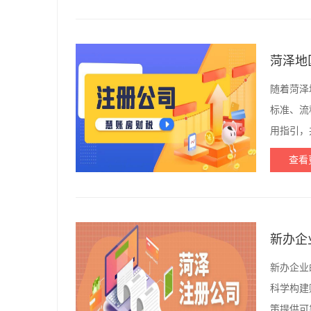
菏泽地
随着菏泽
标准、流
用指引，
查看
新办企
新办企业
科学构建
策提供可