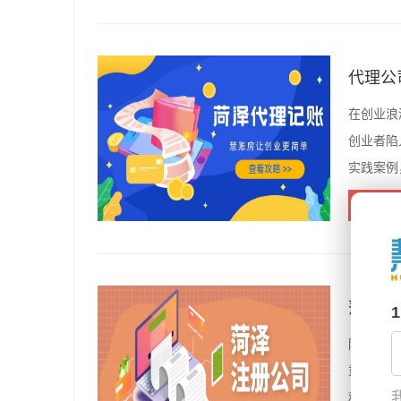
代理公
在创业浪
创业者陷
实践案例
查看
菏泽专
随着菏泽
重要选择
程、政策