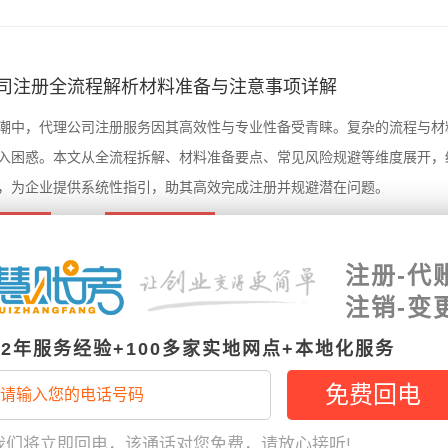
司注册全流程解析材料准备与注意事项详解
潮中，代理公司注册服务因其高效性与专业性备受青睐。复杂的流程与材
入困惑。本文从全流程拆解、材料准备要点、常见风险规避等维度展开，
，为企业提供系统性指引，助其高效完成注册并规避潜在问题。
更多
常见问题
738
2025-10-29
注册-代
注销-变
业代办公司注册及营业执照办理服务热线电话咨询指南
12年服务经验+100多家实地网点+本地化服务
市创业环境持续优化，企业注册需求快速增长，专业代办服务成为创业者
。本文围绕菏泽专业代办公司注册及营业执照办理服务热线电话咨询指南
我们将立即回电，该通话对您免费，请放心接听!
支持、热线优势等维度展开分析，为创业者提供实用参考。