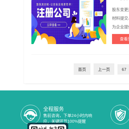
股东变更
材料提交
为企业提
查看
首页
上一页
67
全程服务
售前咨询，下单24小时内响
应，关键环节100%提醒